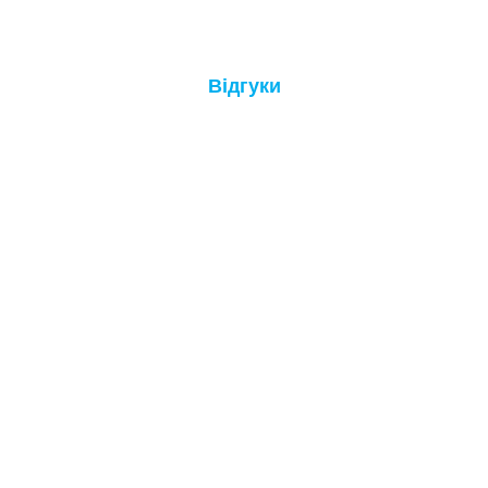
Відгуки
Думки наших пацієнтів
★
★
★
★
★
Дуже задоволена обслуговуванням в
цій лікарні. Рекомендую усім!
Олена К.