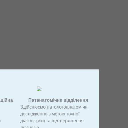
аційна
Патанатомічне відділення
Здійснюємо патологоанатомічні
дослідження з метою точної
я
діагностики та підтвердження
діагнозів.