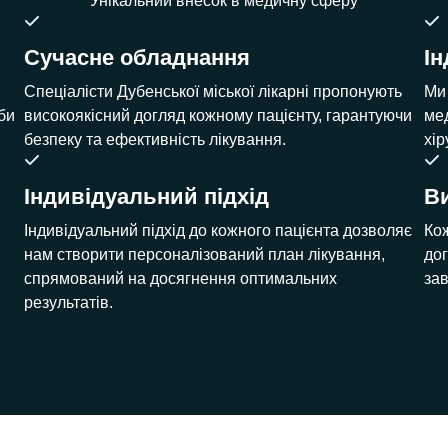
Унікальний внесок в медичну сферу
Сучасне обладнання
Ін
Спеціалісти Дубенської міської лікарні пропонують
Ми
би
високоякісний догляд кожному пацієнту, гарантуючи
ме
безпеку та ефективність лікування.
хір
Індивідуальний підхід
В
Індивідуальний підхід до кожного пацієнта дозволяє
Ко
нам створити персоналізований план лікування,
дог
спрямований на досягнення оптимальних
зав
результатів.