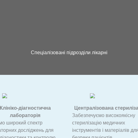
Спеціалізовані підрозділи лікарні
Клініко-діагностична
Централізована стериліз
лабораторія
Забезпечуємо високоякісну
мо широкий спектр
стерилізацію медичних
торних досліджень для
інструментів і матеріалів дл
 діагностики та контролю
безпеки пацієнтів.