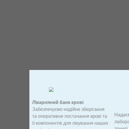
Лікарняний банк крові
Забезпечуємо надійне зберігання
Надає
та оперативне постачання крові та
лабора
її компонентів для лікування наших
точної