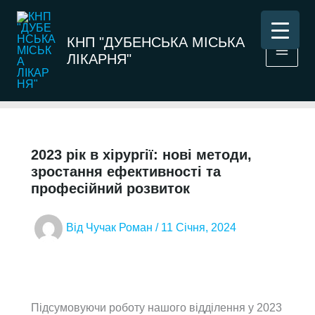
Перейти
до
КНП "ДУБЕНСЬКА МІСЬКА
вмісту
ЛІКАРНЯ"
2023 рік в хірургії: нові методи,
зростання ефективності та
професійний розвиток
Від
Чучак Роман
/
11 Січня, 2024
Підсумовуючи роботу нашого відділення у 2023