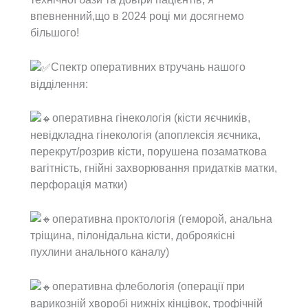
впевненний,що в 2024 році ми досягнемо
більшого!
Спектр оперативних втручань нашого
відділення:
оперативна гінекологія (кісти яєчників,
невідкладна гінекологія (апоплексія яєчника,
перекрут/розрив кісти, порушена позаматкова
вагітність, гнійні захворювання придатків матки,
перфорація матки)
оперативна проктологія (геморой, анальна
тріщина, пілонідальна кісти, доброякісні
пухлини анального каналу)
оперативна флебологія (операції при
варикозній хворобі нижніх кінцівок, трофічній