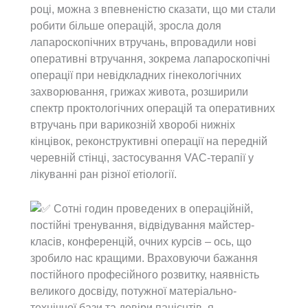
році, можна з впевненістю сказати, що ми стали
робити більше операцій, зросла доля
лапароскопічних втручань, впровадили нові
оперативні втручання, зокрема лапароскопічні
операції при невідкладних гінекологічних
захворювання, грижах живота, розширили
спектр проктологічних операцій та оперативних
втручань при варикозній хворобі нижніх
кінцівок, реконструктивні операції на передній
черевній стінці, застосування VAC-терапії у
лікуванні ран різної етіології.
Сотні годин проведених в операційній,
постійні тренування, відвідування майстер-
класів, конференцій, очних курсів – ось, що
зробило нас кращими. Враховуючи бажання
постійного професійного розвитку, наявність
великого досвіду, потужної матеріально-
технічної бази та довіри пацієнтів, я