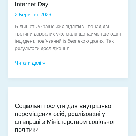
Internet Day
2 Березня, 2026
Більшість українських підлітків і понад дві
третини дорослих уже мали щонайменше один
інцидент, пов’язаний із безпекою даних. Такі
результати дослідження
78%
Читати далі »
підлітків
уже
стикалися
з
онлайн-
Соціальні послуги для внутрішньо
ризиками:
переміщених осіб, реалізовані у
як
Україна
співпраці з Міністерством соцільної
долучається
політики
до