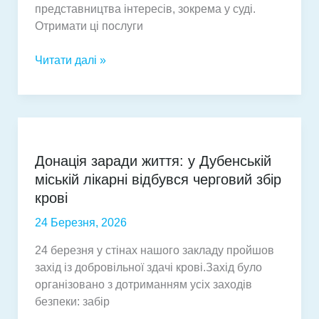
представництва інтересів, зокрема у суді.
Отримати ці послуги
Діти
Читати далі »
мають
право
самостійно
звертатися
по
Донація заради життя: у Дубенській
правничу
міській лікарні відбувся черговий збір
допомогу:
з
крові
якого
24 Березня, 2026
віку
і
24 березня у стінах нашого закладу пройшов
з
захід із добровільної здачі крові.Захід було
яких
організовано з дотриманням усіх заходів
питань
безпеки: забір