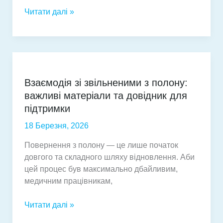
Донація
Читати далі »
заради
життя:
у
Дубенській
міській
Взаємодія зі звільненими з полону:
лікарні
важливі матеріали та довідник для
відбувся
черговий
підтримки
збір
18 Березня, 2026
крові
Повернення з полону — це лише початок
довгого та складного шляху відновлення. Аби
цей процес був максимально дбайливим,
медичним працівникам,
Взаємодія
Читати далі »
зі