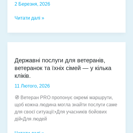
2 Березня, 2026
ініціативи
ЄС
Соціальні
Читати далі »
Safer
послуги
Internet
для
Day
внутрішньо
переміщених
осіб,
Державні послуги для ветеранів,
реалізовані
ветеранок та їхніх сімей — у кілька
у
співпраці
кліків.
з
11 Лютого, 2026
Міністерством
соцільної
🧭 Ветеран PRO пропонує окремі маршрути,
політики
щоб кожна людина могла знайти послуги саме
для своєї ситуації:•Для учасників бойових
дій•Для людей
Державні