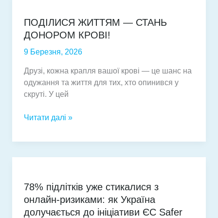
міської
ПОДІЛИСЯ ЖИТТЯМ — СТАНЬ
лікарні:
ДОНОРОМ КРОВІ!
хід
будівництва
9 Березня, 2026
сучасного
центру
Друзі, кожна крапля вашої крові — це шанс на
реабілітації.
одужання та життя для тих, хто опинився у
скруті. У цей
ПОДІЛИСЯ
Читати далі »
ЖИТТЯМ
—
СТАНЬ
ДОНОРОМ
КРОВІ!
78% підлітків уже стикалися з
онлайн-ризиками: як Україна
долучається до ініціативи ЄС Safer