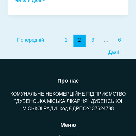
Читати далі »
послуги
для
ветеранів,
ветеранок
та
←
Попередній
1
2
3
…
6
їхніх
сімей
Далі
→
—
у
кілька
кліків.
Про нас
КОМУНАЛЬНЕ НЕКОМЕРЦІЙНЕ ПІДПРИЄМСТВО
"ДУБЕНСЬКА МІСЬКА ЛІКАРНЯ" ДУБЕНСЬКОЇ
МІСЬКОЇ РАДИ Код ЄДРПОУ: 37624798
Меню