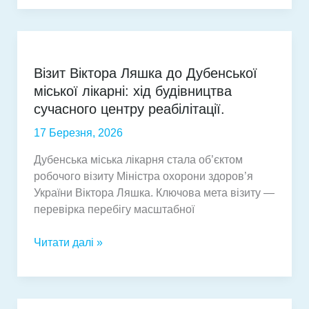
звільненими
з
полону:
важливі
Візит Віктора Ляшка до Дубенської
матеріали
міської лікарні: хід будівництва
та
довідник
сучасного центру реабілітації.
для
17 Березня, 2026
підтримки
Дубенська міська лікарня стала об’єктом
робочого візиту Міністра охорони здоров’я
України Віктора Ляшка. Ключова мета візиту —
перевірка перебігу масштабної
Візит
Читати далі »
Віктора
Ляшка
до
Дубенської