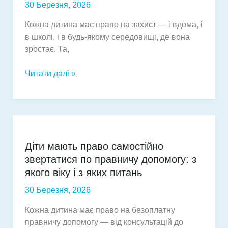
30 Березня, 2026
щоб
убезпечити
Кожна дитина має право на захист — і вдома, і
дитину
в школі, і в будь-якому середовищі, де вона
зростає. Та,
Як
Читати далі »
дорослим
виявляти
і
протидіяти
насильству
Діти мають право самостійно
щодо
звертатися по правничу допомогу: з
дітей
якого віку і з яких питань
30 Березня, 2026
Кожна дитина має право на безоплатну
правничу допомогу — від консультацій до