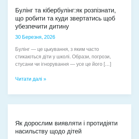
Булінг та кібербулінг:як розпізнати,
що робити та куди звертатись щоб
убезпечити дитину
30 Березня, 2026
Булінг — це цькування, з яким часто
стикаються діти у школі. Образи, погрози,
стусани чи ігнорування — усе це його […]
Булінг
Читати далі »
та
кібербулінг:як
розпізнати,
що
робити
Як дорослим виявляти і протидіяти
та
насильству щодо дітей
куди
звертатись