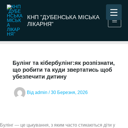
Перейти
до
КНП "ДУБЕНСЬКА МІСЬКА
вмісту
ЛІКАРНЯ"
Булінг та кібербулінг:як розпізнати,
що робити та куди звертатись щоб
убезпечити дитину
Від
admin
/
30 Березня, 2026
Булінг — це цькування, з яким часто стикаються діти у