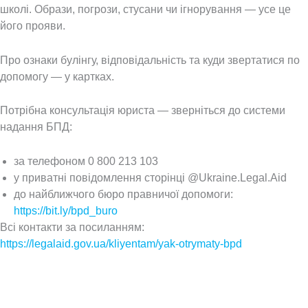
школі. Образи, погрози, стусани чи ігнорування — усе це
його прояви.
Про ознаки булінгу, відповідальність та куди звертатися по
допомогу — у картках.
Потрібна консультація юриста — зверніться до системи
надання БПД:
за телефоном 0 800 213 103
у приватні повідомлення сторінці @Ukraine.Legal.Aid
до найближчого бюро правничої допомоги:
https://bit.ly/bpd_buro
Всі контакти за посиланням:
https://legalaid.gov.ua/kliyentam/yak-otrymaty-bpd