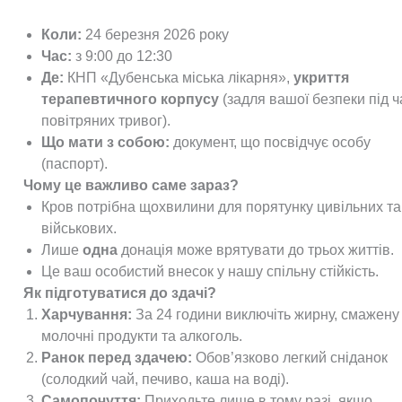
Коли:
24 березня 2026 року
Час:
з 9:00 до 12:30
Де:
КНП «Дубенська міська лікарня»,
укриття
терапевтичного корпусу
(задля вашої безпеки під ч
повітряних тривог).
Що мати з собою:
документ, що посвідчує особу
(паспорт).
Чому це важливо саме зараз?
Кров потрібна щохвилини для порятунку цивільних та
військових.
Лише
одна
донація може врятувати до трьох життів.
Це ваш особистий внесок у нашу спільну стійкість.
Як підготуватися до здачі?
Харчування:
За 24 години виключіть жирну, смажену 
молочні продукти та алкоголь.
Ранок перед здачею:
Обов’язково легкий сніданок
(солодкий чай, печиво, каша на воді).
Самопочуття:
Приходьте лише в тому разі, якщо