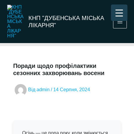
Перейти
до
КНП "ДУБЕНСЬКА МІСЬКА
вмісту
ЛІКАРНЯ"
Поради щодо профілактики
сезонних захворювань восени
Від
admin
/
14 Серпня, 2024
Осінь — це пора року, коли змінюється