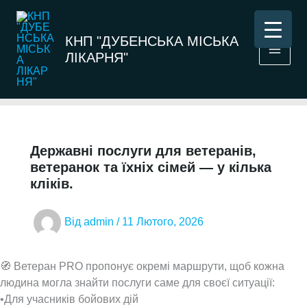
Перейти
до
КНП "ДУБЕНСЬКА МІСЬКА
вмісту
ЛІКАРНЯ"
Державні послуги для ветеранів,
ветеранок та їхніх сімей — у кілька
кліків.
Від
admin
/
11 Лютого, 2026
🧭 Ветеран PRO пропонує окремі маршрути, щоб кожна
людина могла знайти послуги саме для своєї ситуації:
•Для учасників бойових дій