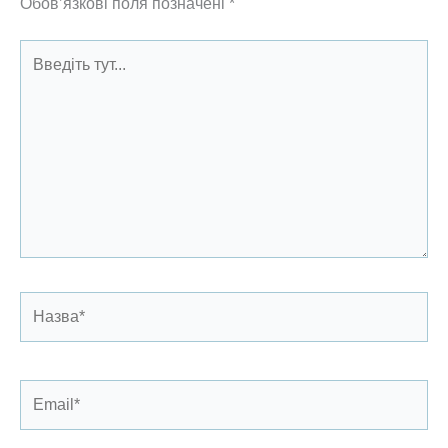
Обов’язкові поля позначені
*
Введіть
тут...
Назва*
Email*